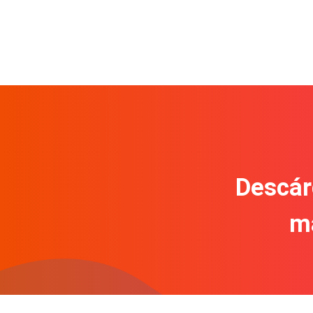
Descár
m