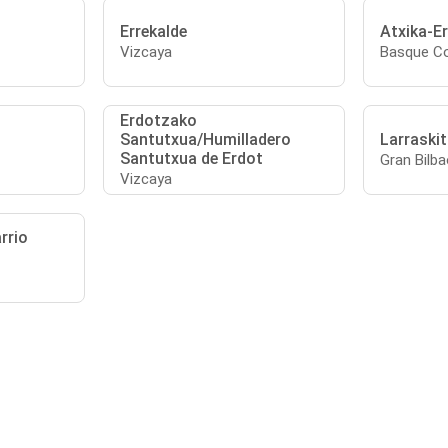
Errekalde
Atxika-Er
Vizcaya
Basque Co
Erdotzako
Santutxua/Humilladero
Larraski
Santutxua de Erdot
Gran Bilba
Vizcaya
rrio