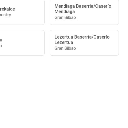
Mendiaga Baserria/Caserío
rekalde
Mendiaga
untry
Gran Bilbao
Lezertua Baserria/Caserío
tu
Lezertua
o
Gran Bilbao