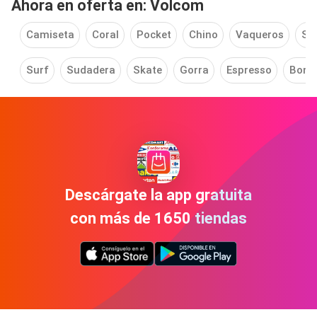
Ahora en oferta en: Volcom
Camiseta
Coral
Pocket
Chino
Vaqueros
Si
Surf
Sudadera
Skate
Gorra
Espresso
Bone
Descárgate la app gratuita
con más de 1650 tiendas