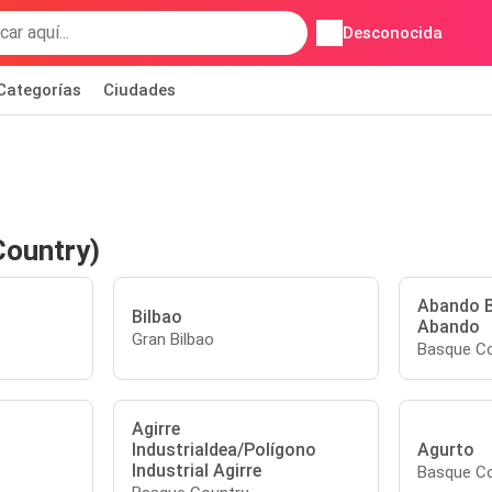
Desconocida
Categorías
Ciudades
Country)
Abando B
Bilbao
Abando
Gran Bilbao
Basque Co
Agirre
Industrialdea/Polígono
Agurto
Industrial Agirre
Basque Co