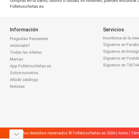
compras en tu barrio, distrito o ciudad. En resumen, puedes encontrar 
Folletosofertas.es.
Información
Servicios
Inscribirse en la new
Preguntas frecuentes
Síguenos en Faceb
Anúnciate?
Síguenos en Instag
Todas las ofertas
Síguenos en Youtu
Marcas
Síguenos en TikTo
App Folletosofertas.es
Sobre nosotros
Añadir catálogo
Noticias
Todos los derechos reservados © Folletosofertas.es 2026 |
Aviso
|
Térm