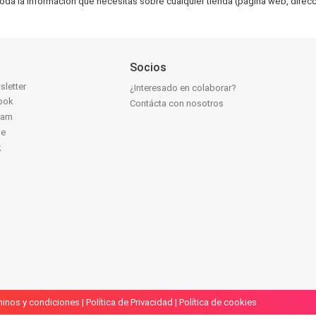
toda la información que necesitas sobre cualquier tienda (página web, direcci
Socios
sletter
¿Interesado en colaborar?
ook
Contácta con nosotros
ram
be
k
inos y condiciones
|
Política de Privacidad
|
Política de cookies