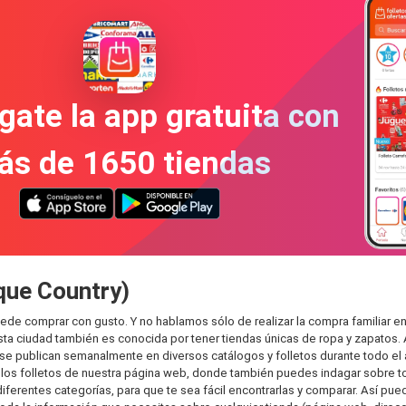
gate la app gratuita con
ás de 1650 tiendas
que Country)
uede comprar con gusto. Y no hablamos sólo de realizar la compra familia
sta ciudad también es conocida por tener tiendas únicas de ropa y zapatos.
e publican semanalmente en diversos catálogos y folletos durante todo el 
os folletos de nuestra página web, donde también puedes indagar sobre tod
erentes categorías, para que te sea fácil encontrarlas y comparar. Así puedes