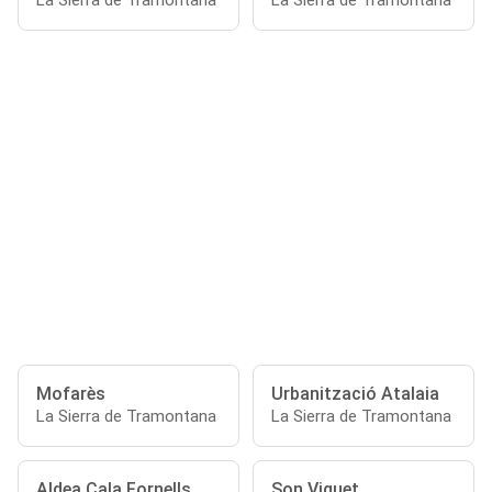
La Sierra de Tramontana
La Sierra de Tramontana
Mofarès
Urbanització Atalaia
La Sierra de Tramontana
La Sierra de Tramontana
Aldea Cala Fornells
Son Viguet