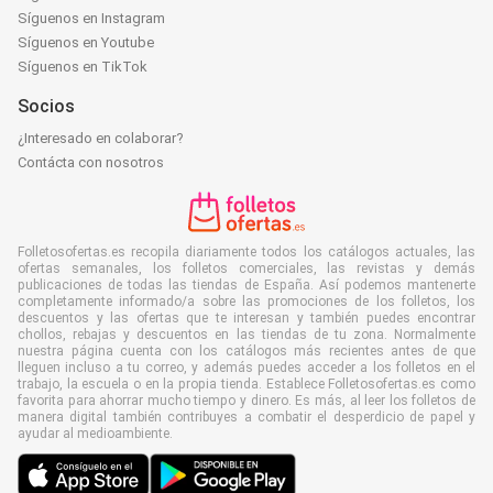
Síguenos en Instagram
Síguenos en Youtube
Síguenos en TikTok
Socios
¿Interesado en colaborar?
Contácta con nosotros
Folletosofertas.es recopila diariamente todos los catálogos actuales, las
ofertas semanales, los folletos comerciales, las revistas y demás
publicaciones de todas las tiendas de España. Así podemos mantenerte
completamente informado/a sobre las promociones de los folletos, los
descuentos y las ofertas que te interesan y también puedes encontrar
chollos, rebajas y descuentos en las tiendas de tu zona. Normalmente
nuestra página cuenta con los catálogos más recientes antes de que
lleguen incluso a tu correo, y además puedes acceder a los folletos en el
trabajo, la escuela o en la propia tienda. Establece Folletosofertas.es como
favorita para ahorrar mucho tiempo y dinero. Es más, al leer los folletos de
manera digital también contribuyes a combatir el desperdicio de papel y
ayudar al medioambiente.