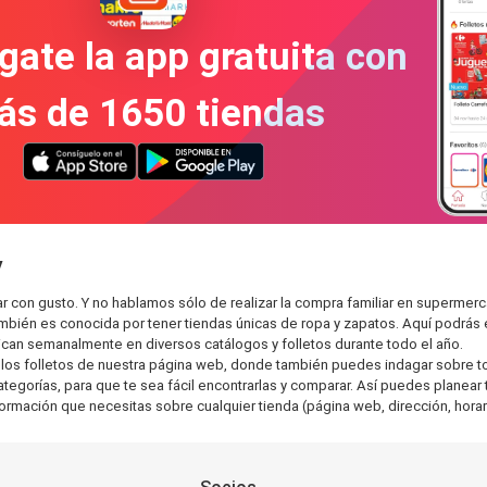
gate la app gratuita con
ás de 1650 tiendas
y
r con gusto. Y no hablamos sólo de realizar la compra familiar en superm
también es conocida por tener tiendas únicas de ropa y zapatos. Aquí podrá
can semanalmente en diversos catálogos y folletos durante todo el año.
os folletos de nuestra página web, donde también puedes indagar sobre tod
gorías, para que te sea fácil encontrarlas y comparar. Así puedes planear tu
nformación que necesitas sobre cualquier tienda (página web, dirección, horar