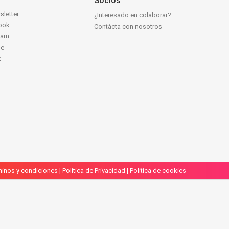
Socios
sletter
¿Interesado en colaborar?
ook
Contácta con nosotros
ram
be
k
inos y condiciones
|
Política de Privacidad
|
Política de cookies