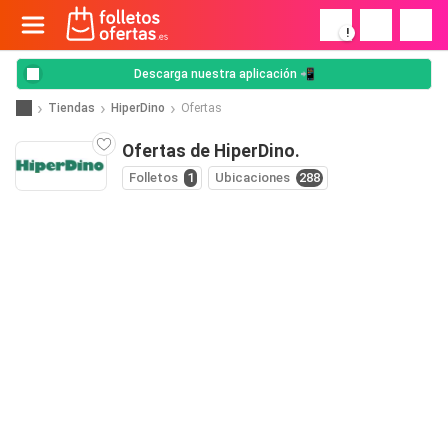
!
Descarga nuestra aplicación 📲
Tiendas
HiperDino
Ofertas
Ofertas de HiperDino.
Folletos
1
Ubicaciones
288