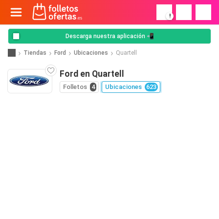
!
Descarga nuestra aplicación 📲
Tiendas
Ford
Ubicaciones
Quartell
Ford en Quartell
Folletos
4
Ubicaciones
623