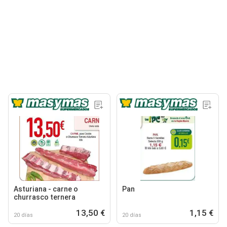
Asturiana - carne o
Pan
churrasco ternera
13,50 €
1,15 €
20 días
20 días