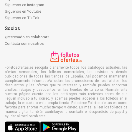
Síguenos en Instagram
Síguenos en Youtube
Síguenos en TikTok
Socios
¿Interesado en colaborar?
Contácta con nosotros
Folletosofertas.es recopila diariamente todos los catálogos actuales, las
ofertas semanales, los folletos comerciales, las revistas y demás
publicaciones de todas las tiendas de España. Así podemos mantenerte
completamente informado/a sobre las promociones de los folletos, los
descuentos y las ofertas que te interesan y también puedes encontrar
chollos, rebajas y descuentos en las tiendas de tu zona. Normalmente
nuestra página cuenta con los catálogos más recientes antes de que
lleguen incluso a tu correo, y además puedes acceder a los folletos en el
trabajo, la escuela o en la propia tienda. Establece Folletosofertas.es como
favorita para ahorrar mucho tiempo y dinero. Es más, al leer los folletos de
manera digital también contribuyes a combatir el desperdicio de papel y
ayudar al medioambiente.