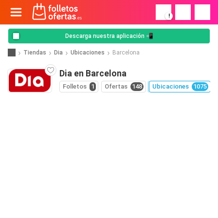
!
Descarga nuestra aplicación 📲
Tiendas
Dia
Ubicaciones
Barcelona
Dia en Barcelona
Folletos
1
Ofertas
148
Ubicaciones
1075