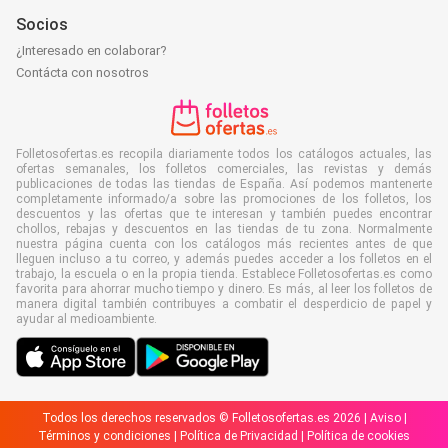
Socios
¿Interesado en colaborar?
Contácta con nosotros
Folletosofertas.es recopila diariamente todos los catálogos actuales, las
ofertas semanales, los folletos comerciales, las revistas y demás
publicaciones de todas las tiendas de España. Así podemos mantenerte
completamente informado/a sobre las promociones de los folletos, los
descuentos y las ofertas que te interesan y también puedes encontrar
chollos, rebajas y descuentos en las tiendas de tu zona. Normalmente
nuestra página cuenta con los catálogos más recientes antes de que
lleguen incluso a tu correo, y además puedes acceder a los folletos en el
trabajo, la escuela o en la propia tienda. Establece Folletosofertas.es como
favorita para ahorrar mucho tiempo y dinero. Es más, al leer los folletos de
manera digital también contribuyes a combatir el desperdicio de papel y
ayudar al medioambiente.
Todos los derechos reservados © Folletosofertas.es 2026 |
Aviso
|
Términos y condiciones
|
Política de Privacidad
|
Política de cookies