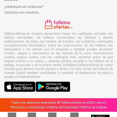
¿Interesado en colaborar?
Contácta con nosotros
Folletosofertas.es recopila diariamente todos los catálogos actuales, las
ofertas semanales, los folletos comerciales, las revistas y demás
publicaciones de todas las tiendas de España. Así podemos mantenerte
completamente informado/a sobre las promociones de los folletos, los
descuentos y las ofertas que te interesan y también puedes encontrar
chollos, rebajas y descuentos en las tiendas de tu zona. Normalmente
nuestra página cuenta con los catálogos más recientes antes de que
lleguen incluso a tu correo, y además puedes acceder a los folletos en el
trabajo, la escuela o en la propia tienda. Establece Folletosofertas.es como
favorita para ahorrar mucho tiempo y dinero. Es más, al leer los folletos de
manera digital también contribuyes a combatir el desperdicio de papel y
ayudar al medioambiente.
Todos los derechos reservados © Folletosofertas.es 2026 |
Aviso
|
Términos y condiciones
|
Política de Privacidad
|
Política de cookies