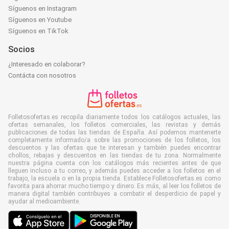
Síguenos en Instagram
Síguenos en Youtube
Síguenos en TikTok
Socios
¿Interesado en colaborar?
Contácta con nosotros
Folletosofertas.es recopila diariamente todos los catálogos actuales, las
ofertas semanales, los folletos comerciales, las revistas y demás
publicaciones de todas las tiendas de España. Así podemos mantenerte
completamente informado/a sobre las promociones de los folletos, los
descuentos y las ofertas que te interesan y también puedes encontrar
chollos, rebajas y descuentos en las tiendas de tu zona. Normalmente
nuestra página cuenta con los catálogos más recientes antes de que
lleguen incluso a tu correo, y además puedes acceder a los folletos en el
trabajo, la escuela o en la propia tienda. Establece Folletosofertas.es como
favorita para ahorrar mucho tiempo y dinero. Es más, al leer los folletos de
manera digital también contribuyes a combatir el desperdicio de papel y
ayudar al medioambiente.