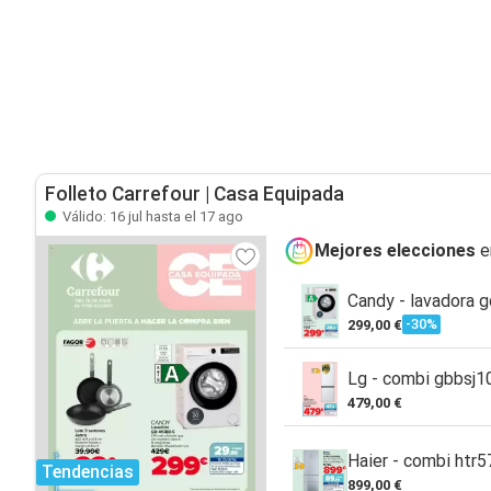
Folleto Carrefour | Casa Equipada
Válido: 16 jul hasta el 17 ago
Mejores elecciones
e
Candy - lavadora 
-30%
299,00 €
Lg - combi gbbsj
479,00 €
Haier - combi ht
Tendencias
899,00 €