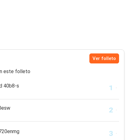
Ver folleto
n este folleto
gd 40b8-s
10esw
r5720enmg