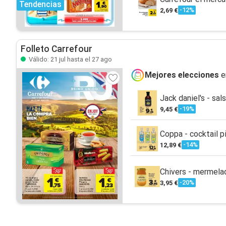
Tendencias
-12%
2,69 €
Folleto Carrefour
Válido: 21 jul hasta el 27 ago
Mejores elecciones
e
Jack daniel's - sa
-19%
9,45 €
Coppa - cocktail p
-14%
12,89 €
Chivers - mermelad
-20%
3,95 €