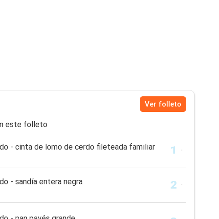
Ver folleto
n este folleto
do - cinta de lomo de cerdo fileteada familiar
do - sandía entera negra
ado - pan payés grande