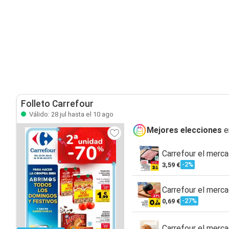
Folleto Carrefour
Válido: 28 jul hasta el 10 ago
Mejores elecciones
e
Carrefour el merca
-2%
3,59 €
Carrefour el merca
-27%
0,69 €
Carrefour el merc