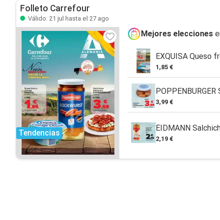
Folleto Carrefour
Válido: 21 jul hasta el 27 ago
Mejores elecciones
e
EXQUISA Queso fre
1,85 €
POPPENBURGER Sal
3,99 €
EIDMANN Salchicha
Tendencias
2,19 €