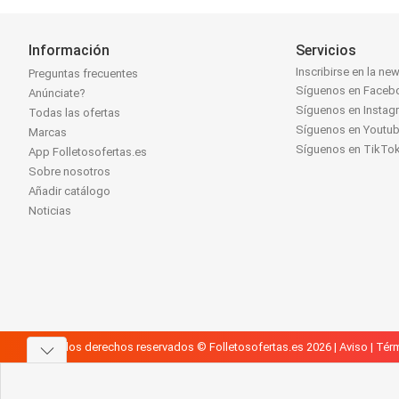
Información
Servicios
Inscribirse en la new
Preguntas frecuentes
Síguenos en Faceb
Anúnciate?
Síguenos en Instag
Todas las ofertas
Síguenos en Youtu
Marcas
Síguenos en TikTo
App Folletosofertas.es
Sobre nosotros
Añadir catálogo
Noticias
Todos los derechos reservados © Folletosofertas.es 2026 |
Aviso
|
Térm