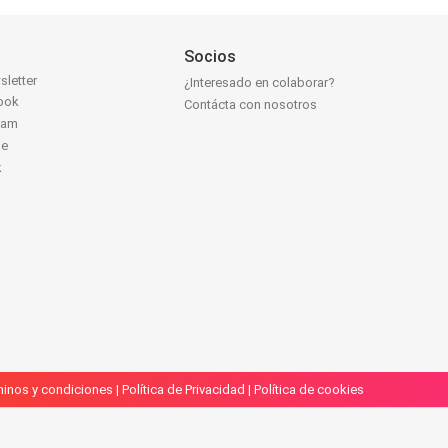
Socios
sletter
¿Interesado en colaborar?
ook
Contácta con nosotros
ram
be
k
inos y condiciones
|
Política de Privacidad
|
Política de cookies