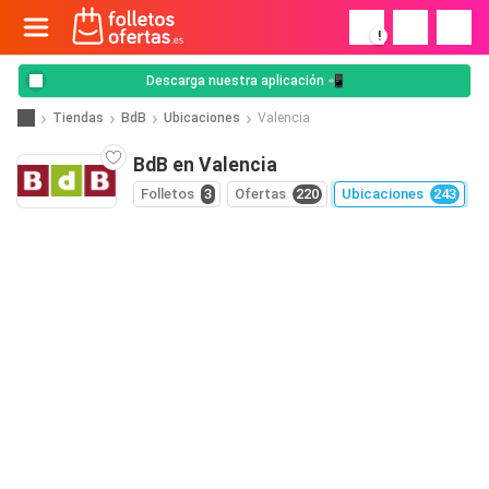
!
Descarga nuestra aplicación 📲
Tiendas
BdB
Ubicaciones
Valencia
BdB en Valencia
Folletos
3
Ofertas
220
Ubicaciones
243