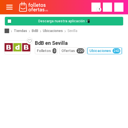
!
Descarga nuestra aplicación 📲
Tiendas
BdB
Ubicaciones
Sevilla
BdB en Sevilla
Folletos
3
Ofertas
220
Ubicaciones
243