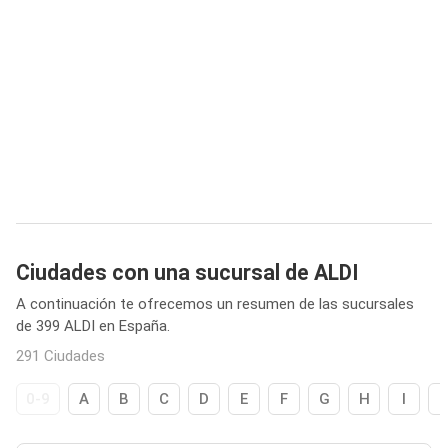
Ciudades con una sucursal de ALDI
A continuación te ofrecemos un resumen de las sucursales
de 399 ALDI en España.
291 Ciudades
0-9
A
B
C
D
E
F
G
H
I