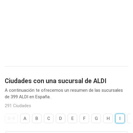
Ciudades con una sucursal de ALDI
A continuación te ofrecemos un resumen de las sucursales
de 399 ALDI en España.
291 Ciudades
0-9
A
B
C
D
E
F
G
H
I