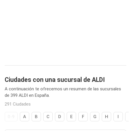
Ciudades con una sucursal de ALDI
A continuación te ofrecemos un resumen de las sucursales
de 399 ALDI en España.
291 Ciudades
0-9
A
B
C
D
E
F
G
H
I