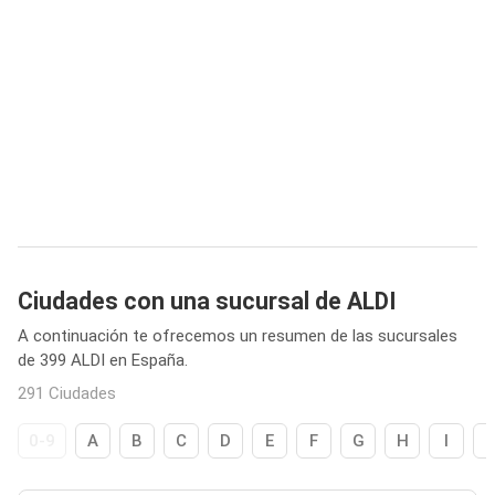
Ciudades con una sucursal de ALDI
A continuación te ofrecemos un resumen de las sucursales
de 399 ALDI en España.
291 Ciudades
0-9
A
B
C
D
E
F
G
H
I