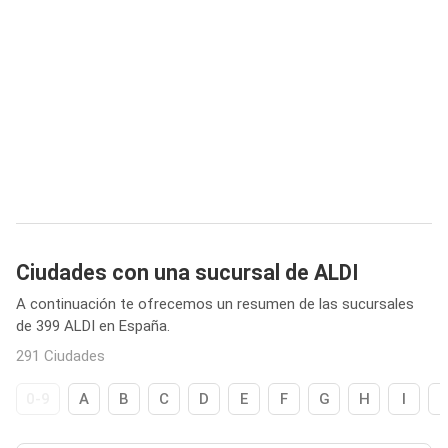
Ciudades con una sucursal de ALDI
A continuación te ofrecemos un resumen de las sucursales
de 399 ALDI en España.
291 Ciudades
0-9
A
B
C
D
E
F
G
H
I