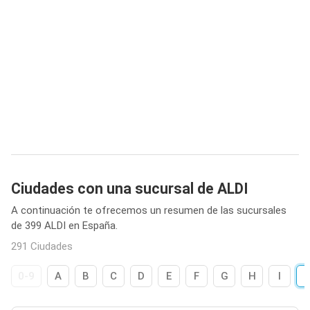
Ciudades con una sucursal de ALDI
A continuación te ofrecemos un resumen de las sucursales
de 399 ALDI en España.
291 Ciudades
0-9
A
B
C
D
E
F
G
H
I