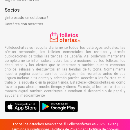
Socios
¿Interesado en colaborar?
Contácta con nosotros
Folletosofertas.es recopila diariamente todos los catálogos actuales, las
ofertas semanales, los folletos comerciales, las revistas y demás
publicaciones de todas las tiendas de España. Así podemos mantenerte
completamente informado/a sobre las promociones de los folletos, los
descuentos y las ofertas que te interesan y también puedes encontrar
chollos, rebajas y descuentos en las tiendas de tu zona. Normalmente
nuestra página cuenta con los catálogos más recientes antes de que
lleguen incluso a tu correo, y además puedes acceder a los folletos en el
trabajo, la escuela o en la propia tienda. Establece Folletosofertas.es como
favorita para ahorrar mucho tiempo y dinero. Es más, al leer los folletos de
manera digital también contribuyes a combatir el desperdicio de papel y
ayudar al medioambiente.
Todos los derechos reservados © Folletosofertas.es 2026 |
Aviso
|
Términos y condiciones
|
Política de Privacidad
|
Política de cookies