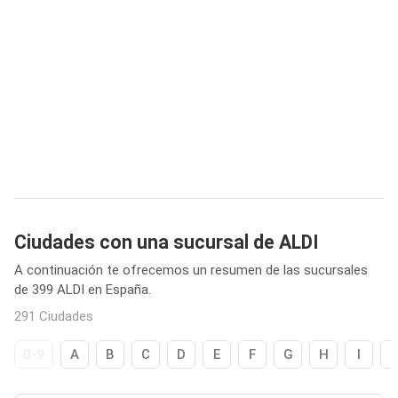
Ciudades con una sucursal de ALDI
A continuación te ofrecemos un resumen de las sucursales
de 399 ALDI en España.
291 Ciudades
0-9
A
B
C
D
E
F
G
H
I