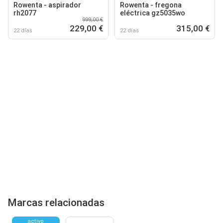
Rowenta - aspirador
Rowenta - fregona
rh2077
eléctrica gz5035wo
999,00 €
229,00 €
315,00 €
22 días
22 días
Marcas relacionadas
activo