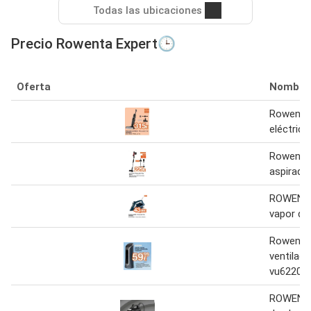
Todas las ubicaciones
Precio Rowenta Expert🕒
Oferta
Nombre
Rowenta 
eléctric
Rowenta
aspirado
ROWENTA
vapor d
Rowenta
ventilado
vu6220f
ROWENTA