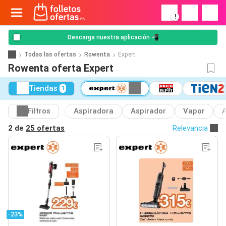
!
Descarga nuestra aplicación 📲
Todas las ofertas
Rowenta
Expert
Rowenta oferta Expert
Tiendas
1
Filtros
Aspiradora
Aspirador
Vapor
A
2 de
25 ofertas
Relevancia
-23%