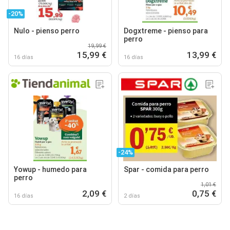
-20%
Nulo - pienso perro
Dogxtreme - pienso para
perro
19,99 €
15,99 €
13,99 €
16 días
16 días
-24%
Yowup - humedo para
Spar - comida para perro
perro
1,01 €
2,09 €
0,75 €
16 días
2 días