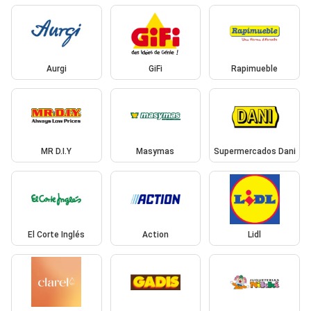
Aurgi
GiFi
Rapimueble
MR D.I.Y
Masymas
Supermercados Dani
El Corte Inglés
Action
Lidl