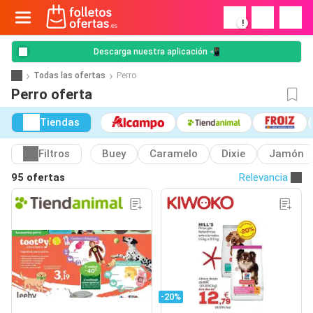
!
Descarga nuestra aplicación 📲
Todas las ofertas
Perro
Perro oferta
Tiendas
Filtros
Buey
Caramelo
Dixie
Jamón
95 ofertas
Relevancia
-20%