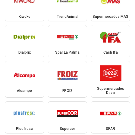
Kiwoko
TiendAnimal
Supermercados MAS
Dialprix
Spar La Palma
Cash Ifa
Supermercados
Alcampo
FROIZ
Deza
Plusfresc
Supercor
SPAR