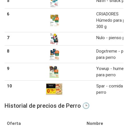
5
Nath - snack per
6
CRIADORES
Húmedo para pe
300 g
7
Nulo - pienso pe
8
Dogxtreme - pie
para perro
9
Yowup - humed
para perro
10
Spar - comida p
perro
Historial de precios de Perro 🕒
Oferta
Nombre