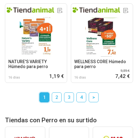
NATURE'S VARIETY
WELLNESS CORE Húmedo
Húmedo para perro
para perro
9,89 €
1,19 €
7,42 €
16 días
16 días
1
2
3
4
>
Tiendas con Perro en su surtido