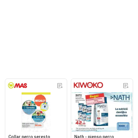
Collar perro seresto
Nath - pienso perro