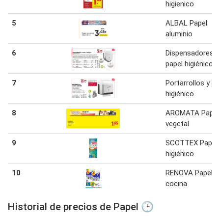
higienico
5
ALBAL Papel
aluminio
6
Dispensadores y
papel higiénico
7
Portarrollos y pa
higiénico
8
AROMATA Papel
vegetal
9
SCOTTEX Papel
higiénico
10
RENOVA Papel
cocina
Historial de precios de Papel 🕒