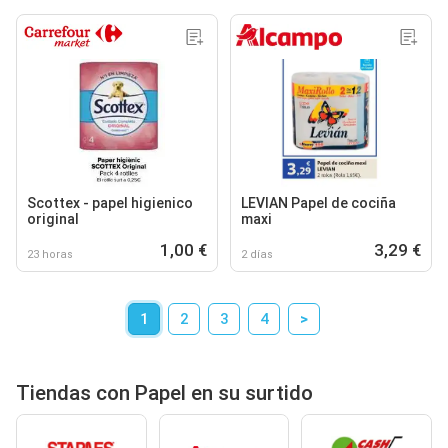
Scottex - papel higienico
LEVIAN Papel de cociña
original
maxi
1,00 €
3,29 €
23 horas
2 días
1
2
3
4
>
Tiendas con Papel en su surtido