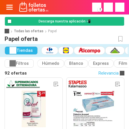
!
Descarga nuestra aplicación 📲
Todas las ofertas
Papel
Papel oferta
Tiendas
Filtros
Húmedo
Blanco
Express
Film
92 ofertas
Relevancia