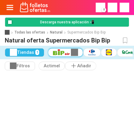
!
Descarga nuestra aplicación 📲
Todas las ofertas
Natural
Supermercados Bip Bip
Natural oferta Supermercados Bip Bip
Tiendas
1
Filtros
Actimel
Añadir