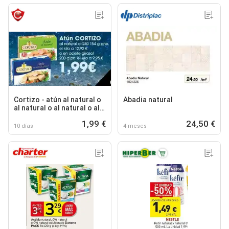
Cortizo - atún al natural o
Abadia natural
al natural o al natural o al
natural o al natural o al
1,99 €
24,50 €
natural
10 días
4 meses