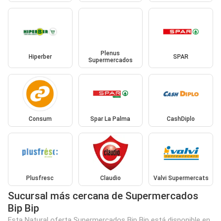
Plenus
Hiperber
SPAR
Supermercados
Consum
Spar La Palma
CashDiplo
Plusfresc
Claudio
Valvi Supermercats
Sucursal más cercana de Supermercados
Bip Bip
Esta Natural oferta Supermercados Bip Bip está disponible en