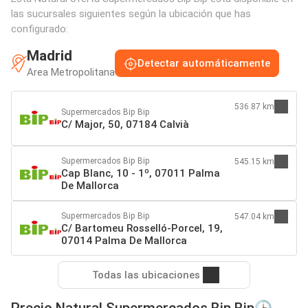
las sucursales siguientes según la ubicación que has
configurado:
Madrid
Detectar automáticamente
Area Metropolitana
536.87 km
Supermercados Bip Bip
C/ Major, 50, 07184 Calvià
Supermercados Bip Bip
545.15 km
Cap Blanc, 10 - 1º, 07011 Palma
De Mallorca
Supermercados Bip Bip
547.04 km
C/ Bartomeu Rosselló-Porcel, 19,
07014 Palma De Mallorca
Todas las ubicaciones
Precio Natural Supermercados Bip Bip🕒