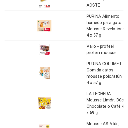
AOSTE
PURINA Alimento
húmedo para gato
Mousse Revelations
4 x 57 g
Valio - profeel
protein mousse
PURINA GOURMET
Comida gatos
mousse polo/atún
4 x 57 g
LA LECHERA
Mousse Limón, Dúo
Chocolate o Café 4
x 59 g
Mousse AS Atún,