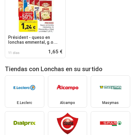
Président - queso en
lonchas emmental, g.o.
mozzarella o cheda
1,65 €
11 días
Tiendas con Lonchas en su surtido
E.Leclerc
Alcampo
Masymas