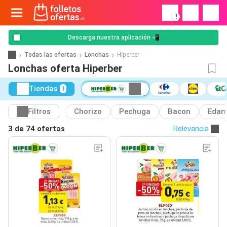
!
Descarga nuestra aplicación 📲
Todas las ofertas
Lonchas
Hiperber
Lonchas oferta Hiperber
Tiendas
1
Filtros
Chorizo
Pechuga
Bacon
Eda
3 de
74 ofertas
Relevancia