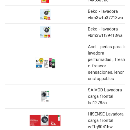
f4x5009tlc
Beko - lavadora
vbm3wfu37213wa
Beko - lavadora
vbm3wft39413wa
Ariel - perlas para la
lavadora
perfumadas , fresh
o frescor
sensaciones, lenor
unstoppables
SAIVOD Lavadora
carga frontal
lst12785a.
HISENSE Lavadora
carga frontal
wf1q8041bw.