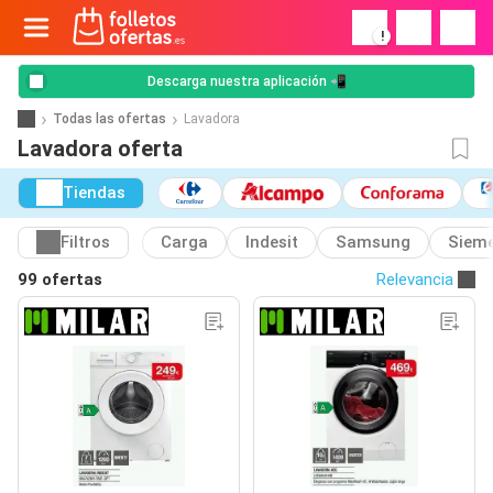
!
Descarga nuestra aplicación 📲
Todas las ofertas
Lavadora
Lavadora oferta
Tiendas
Filtros
Carga
Indesit
Samsung
Siem
99 ofertas
Relevancia