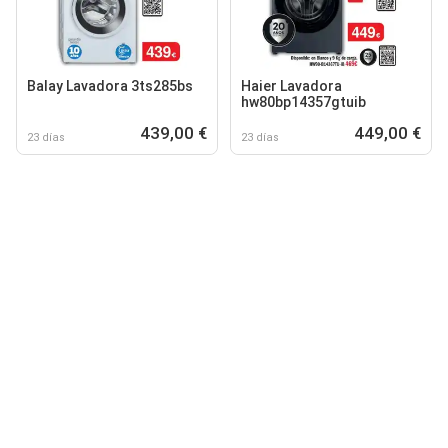
Balay Lavadora 3ts285bs
Haier Lavadora
hw80bp14357gtuib
439,00 €
449,00 €
23 días
23 días