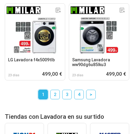
LG Lavadora f4x5009tlb
Samsung Lavadora
ww90dg6u85lku3
499,00 €
499,00 €
23 días
23 días
1
2
3
4
>
Tiendas con Lavadora en su surtido