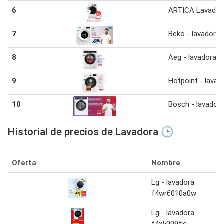
6
ARTICA Lavador
7
Beko - lavadora
8
Aeg - lavadora
9
Hotpoint - lavad
10
Bosch - lavador
Historial de precios de Lavadora 🕒
Oferta
Nombre
Lg - lavadora
f4wr6010a0w
Lg - lavadora