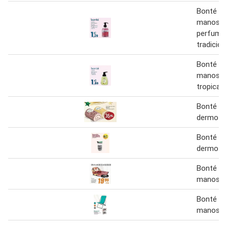
Bonté - 
manos li
perfuma
tradicion
Bonté - 
manos 
tropical
Bonté - 
dermo j
Bonté - 
dermo j
Bonté - 
manos
Bonté - 
manos