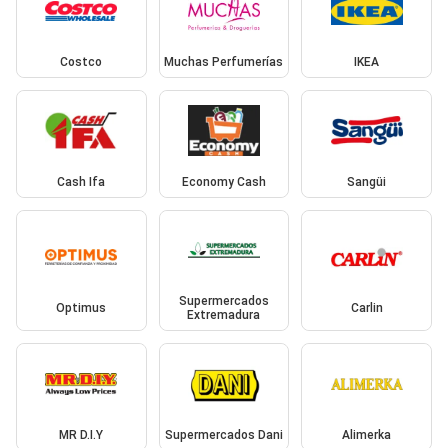
Costco
Muchas Perfumerías
IKEA
Cash Ifa
Economy Cash
Sangüi
Supermercados
Optimus
Carlin
Extremadura
MR D.I.Y
Supermercados Dani
Alimerka