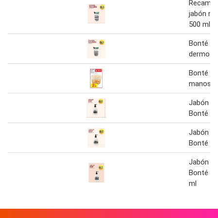
Recambi
jabón m
500 ml
Bonté - 
dermo j
Bonté - 
manos
Jabón d
Bonté
Jabón d
Bonté
Jabón d
Bonté D
ml