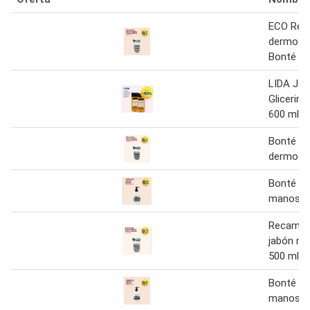
ECO Rec
dermo j
Bonté 50
LIDA Ja
Glicerina 
600 ml
Bonté - 
dermo j
Bonté Ja
manos 5
Recambi
jabón m
500 ml
Bonté - 
manos