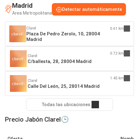
Madrid
Detectar automáticamente
Area Metropolitana
Clarel
0.61 km
Plaza De Pedro Zerolo, 10, 28004
Madrid
0.72 km
Clarel
C/ballesta, 28, 28004 Madrid
1.45 km
Clarel
Calle Del León, 25, 28014 Madrid
Todas las ubicaciones
Precio Jabón Clarel🕒
Oferta
Nombre