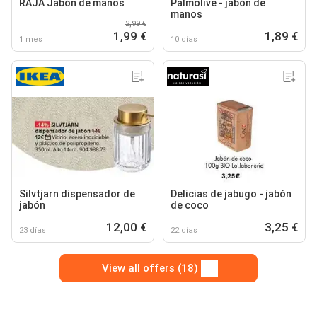
RAJA Jabón de manos
Palmolive - jabón de
manos
2,99 €
1,99 €
1,89 €
1 mes
10 días
Silvtjarn dispensador de
Delicias de jabugo - jabón
jabón
de coco
12,00 €
3,25 €
23 días
22 días
View all offers (18)