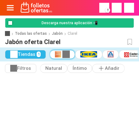
!
Descarga nuestra aplicación 📲
Todas las ofertas
Jabón
Clarel
Jabón oferta Clarel
Tiendas
1
Filtros
Natural
Íntimo
Añadir