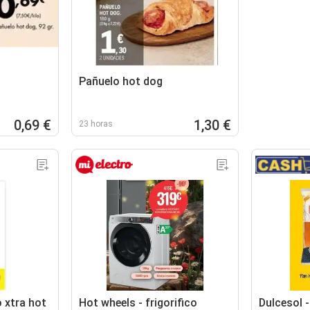
Pañuelo hot dog
0,69 €
1,30 €
23 horas
o xtra hot
Hot wheels - frigorifico
Dulcesol 