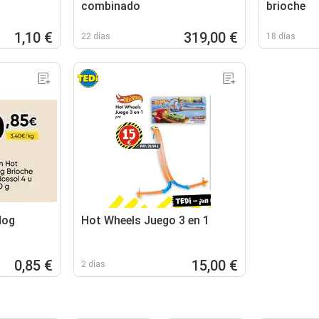
combinado
brioche
1,10 €
319,00 €
22 días
18 días
dog
Hot Wheels Juego 3 en 1
0,85 €
15,00 €
2 días