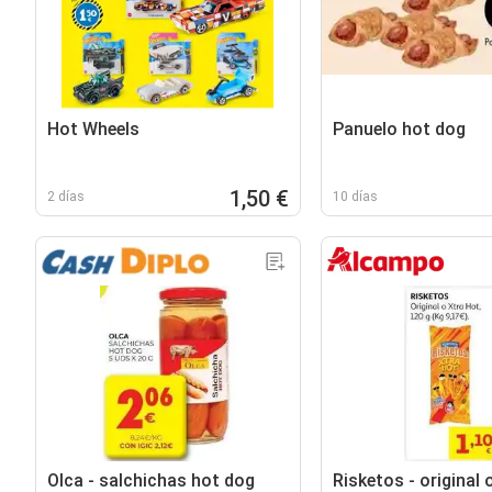
Hot Wheels
Panuelo hot dog
1,50 €
2 días
10 días
Olca - salchichas hot dog
Risketos - original 