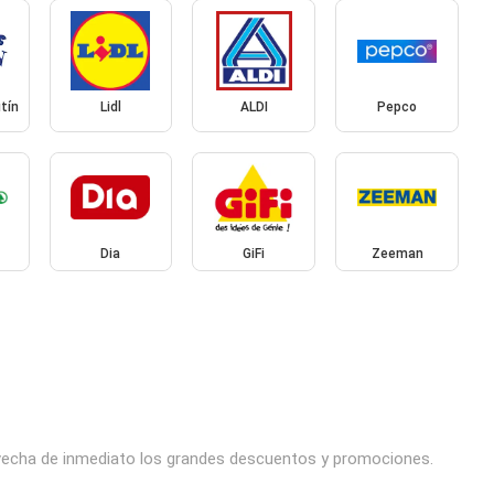
tín
Lidl
ALDI
Pepco
Dia
GiFi
Zeeman
rovecha de inmediato los grandes descuentos y promociones.