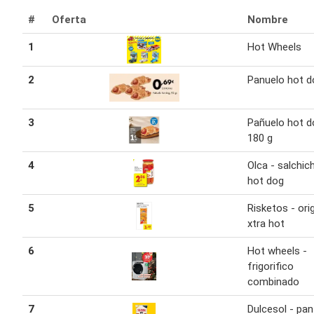
#
Oferta
Nombre
1
Hot Wheels
2
Panuelo hot d
3
Pañuelo hot d
180 g
4
Olca - salchic
hot dog
5
Risketos - orig
xtra hot
6
Hot wheels -
frigorifico
combinado
7
Dulcesol - pan