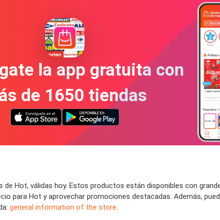
gate la app gratuita con
ás de 1650 tiendas
 de Hot, válidas hoy. Estos productos están disponibles con grand
 precio para Hot y aprovechar promociones destacadas. Además, pue
nda:
general information of the store
.