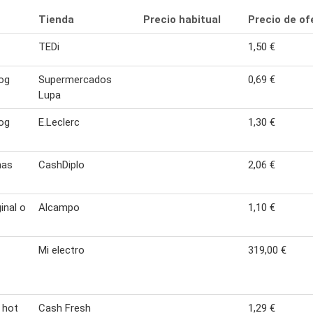
Tienda
Precio habitual
Precio de of
TEDi
1,50 €
og
Supermercados
0,69 €
Lupa
og
E.Leclerc
1,30 €
has
CashDiplo
2,06 €
inal o
Alcampo
1,10 €
Mi electro
319,00 €
 hot
Cash Fresh
1,29 €