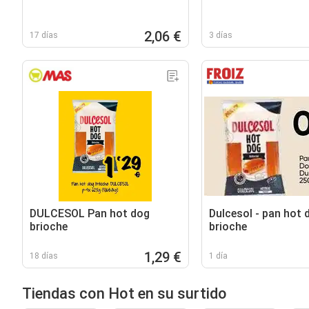
2,06 €
17 días
3 días
DULCESOL Pan hot dog
Dulcesol - pan hot 
brioche
brioche
1,29 €
18 días
1 día
Tiendas con Hot en su surtido