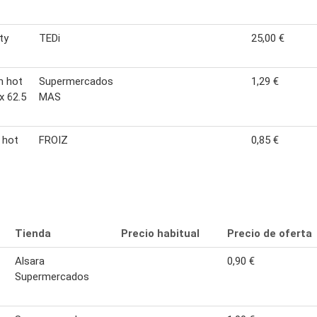
ty
TEDi
25,00 €
n hot
Supermercados
1,29 €
x 62.5
MAS
 hot
FROIZ
0,85 €
Tienda
Precio habitual
Precio de oferta
Alsara
0,90 €
Supermercados