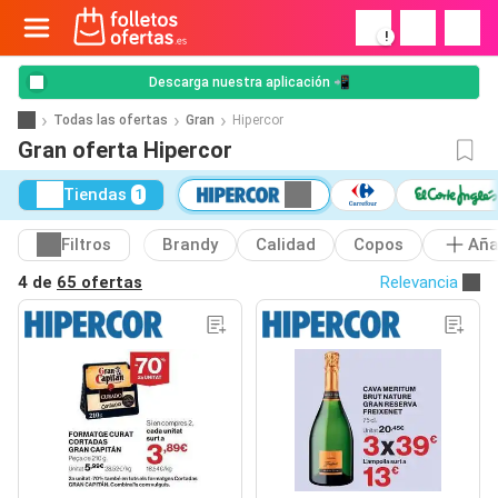
!
Descarga nuestra aplicación 📲
Todas las ofertas
Gran
Hipercor
Gran oferta Hipercor
Tiendas
1
Filtros
Brandy
Calidad
Copos
Aña
4 de
65 ofertas
Relevancia