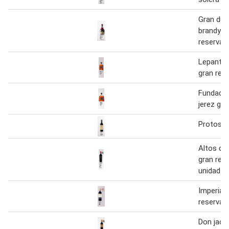
Gran duq
brandy s
reserva
Lepanto 
gran res
Fundador
jerez gra
Protos g
Altos de
gran rese
unidad
Imperial 
reserva
Don jaco