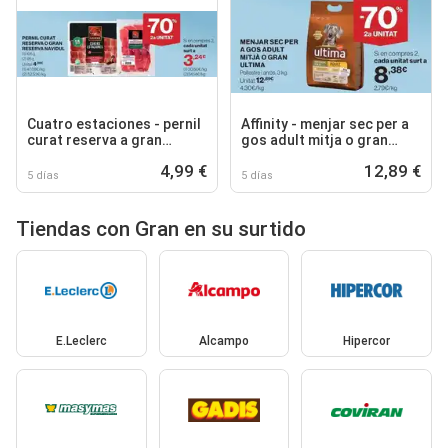
Cuatro estaciones - pernil
Affinity - menjar sec per a
curat reserva a gran
gos adult mitja o gran
reserva navidul
ultima
4,99 €
12,89 €
5 días
5 días
Tiendas con Gran en su surtido
E.Leclerc
Alcampo
Hipercor