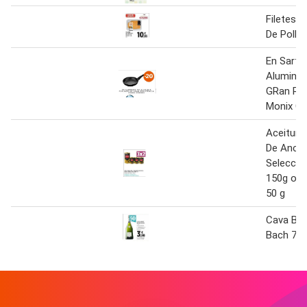
Filetes 
De Pollo
En Sarte
Aluminio
GRan Res
Monix C
Aceituna
De Anch
Selecció
150g o p
50 g
Cava Bru
Bach 75c