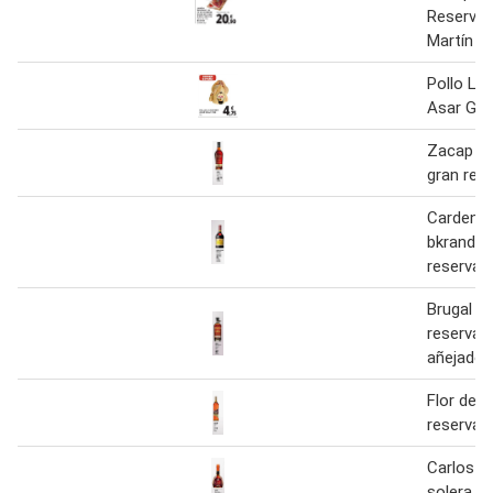
Reserva 
Martín
Pollo Lis
Asar Gra
Zacap ro
gran res
Cardena
bkrandy 
reserva d
Brugal 1
reserva 
añejado
Flor de 
reserva 
Carlos i 
solera g