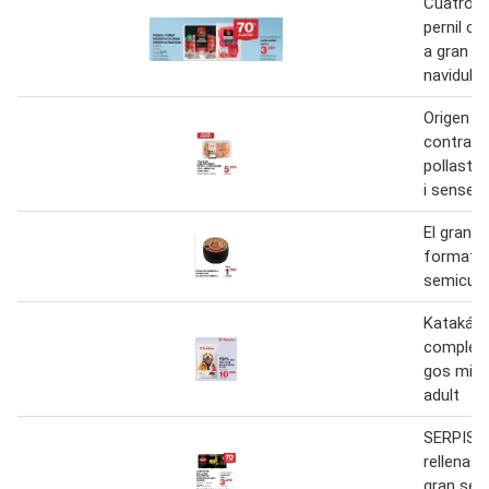
Cuatro e
pernil cu
a gran r
navidul
Origen - 
contracu
pollastre
i sense 
El gran c
formatg
semicura
Katakán 
complet 
gos mitj
adult
SERPIS A
rellenas
gran sele