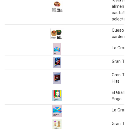
alimenta
castañas
selecta
Queso g
cardenal
La Gran 
Gran Tur
Gran Tur
Hits
El Gran L
Yoga
La Gran 
Gran Ta