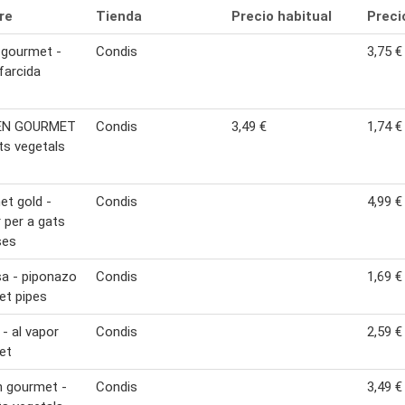
re
Tienda
Precio habitual
Preci
 gourmet -
Condis
3,75 €
farcida
EN GOURMET
Condis
3,49 €
1,74 €
s vegetals
t gold -
Condis
4,99 €
 per a gats
ses
a - piponazo
Condis
1,69 €
et pipes
 - al vapor
Condis
2,59 €
et
n gourmet -
Condis
3,49 €