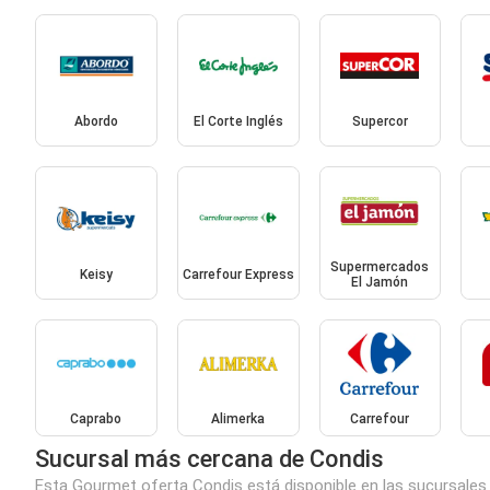
Abordo
El Corte Inglés
Supercor
Supermercados
Keisy
Carrefour Express
El Jamón
Caprabo
Alimerka
Carrefour
Sucursal más cercana de Condis
Esta Gourmet oferta Condis está disponible en las sucursales 