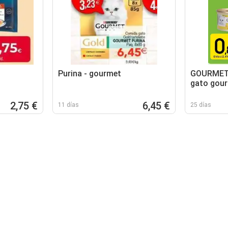
Purina - gourmet
GOURMET
gato gour
2,75 €
6,45 €
11 días
25 días