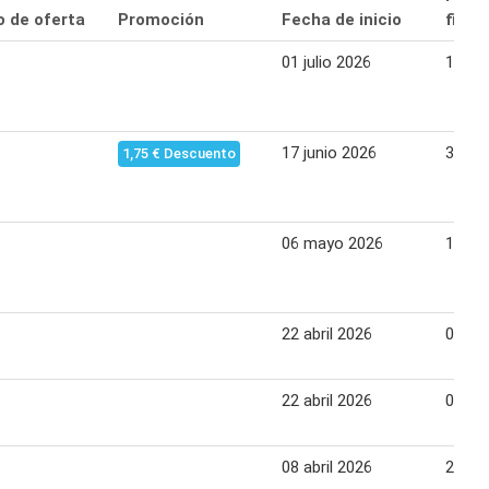
o de oferta
Promoción
Fecha de inicio
final
01 julio 2026
14 jul
17 junio 2026
30 ju
1,75 € Descuento
06 mayo 2026
19 ma
22 abril 2026
05 ma
22 abril 2026
05 ma
08 abril 2026
21 abr