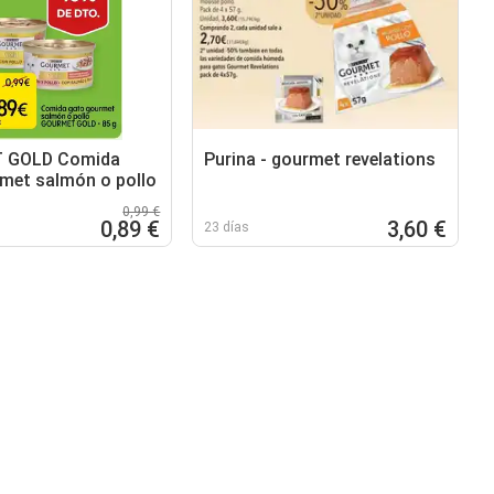
 GOLD Comida
Purina - gourmet revelations
met salmón o pollo
0,99 €
0,89 €
3,60 €
23 días