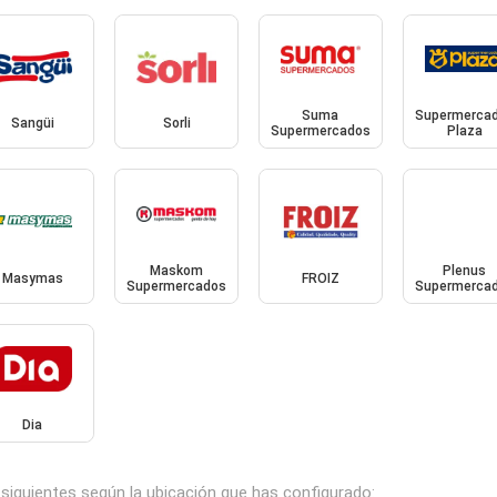
Suma
Supermerca
Sangüi
Sorli
Supermercados
Plaza
Maskom
Plenus
Masymas
FROIZ
Supermercados
Supermerca
Dia
siguientes según la ubicación que has configurado: