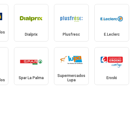
dos
Dialprix
Plusfresc
E.Leclerc
Supermercados
Spar La Palma
Eroski
dos
Lupa