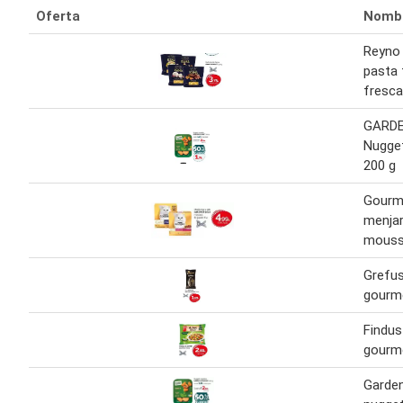
Oferta
Nomb
Reyno
pasta 
fresca
GARD
Nugget
200 g
Gourme
menjar
mous
Grefus
gourm
Findus
gourm
Garde