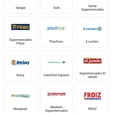
Suma
Sangüi
Sorli
Supermercados
Supermercados
Plusfresc
E.Leclerc
Plaza
Supermercados El
Keisy
Carrefour Express
Jamón
Maskom
Masymas
FROIZ
Supermercados