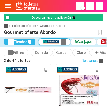
!
Descarga nuestra aplicación 📲
Todas las ofertas
Gourmet
Abordo
Gourmet oferta Abordo
Tiendas
1
Filtros
Comida
Garden
Claro
Aña
3 de
44 ofertas
Relevancia