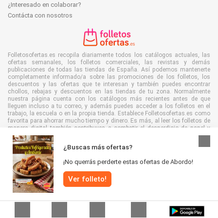
¿Interesado en colaborar?
Contácta con nosotros
Folletosofertas.es recopila diariamente todos los catálogos actuales, las
ofertas semanales, los folletos comerciales, las revistas y demás
publicaciones de todas las tiendas de España. Así podemos mantenerte
completamente informado/a sobre las promociones de los folletos, los
descuentos y las ofertas que te interesan y también puedes encontrar
chollos, rebajas y descuentos en las tiendas de tu zona. Normalmente
nuestra página cuenta con los catálogos más recientes antes de que
lleguen incluso a tu correo, y además puedes acceder a los folletos en el
trabajo, la escuela o en la propia tienda. Establece Folletosofertas.es como
favorita para ahorrar mucho tiempo y dinero. Es más, al leer los folletos de
manera digital también contribuyes a combatir el desperdicio de papel y
ayudar al medioambiente.
¿Buscas más ofertas?
¡No querrás perderte estas ofertas de Abordo!
Ver folleto!
Todos los derechos reservados © Folletosofertas.es 2026 |
Aviso
|
Términos y condiciones
|
Política de Privacidad
|
Política de cookies