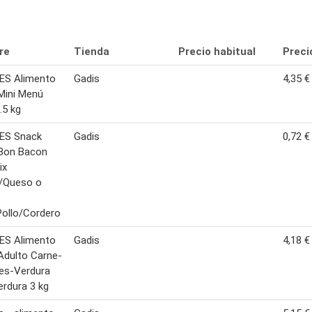
re
Tienda
Precio habitual
Preci
ES Alimento
Gadis
4,35 €
Mini Menú
.5 kg
IES Snack
Gadis
0,72 €
 Bon Bacon
ix
/Queso o
ollo/Cordero
ES Alimento
Gadis
4,18 €
Adulto Carne-
es-Verdura
rdura 3 kg