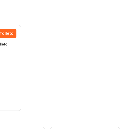
folleto
lleto