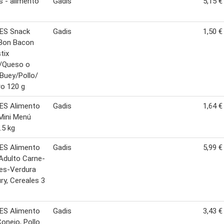
es - alimento
Gadis
5,15 €
IES Snack
Gadis
1,50 €
 Bon Bacon
tix
/Queso o
 Buey/Pollo/
o 120 g
ES Alimento
Gadis
1,64 €
Mini Menú
.5 kg
ES Alimento
Gadis
5,99 €
Adulto Carne-
es-Verdura
ry, Cereales 3
ES Alimento
Gadis
3,43 €
onejo, Pollo