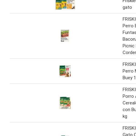
Friski
gato
FRISK
Perro
Funtas
Bacon
Picnic
Corder
FRISKI
Perro 
Buey 1
FRISKI
Porro 
Cereal
con Bu
kg
FRISKI
Gato C