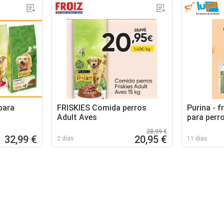
para
FRISKIES Comida perros
Purina - f
Adult Aves
para perr
28,99 €
32,99 €
20,95 €
2 días
11 días