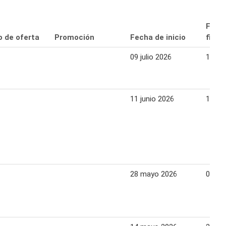
Fech
o de oferta
Promoción
Fecha de inicio
final
09 julio 2026
15 jul
11 junio 2026
17 ju
28 mayo 2026
03 ju