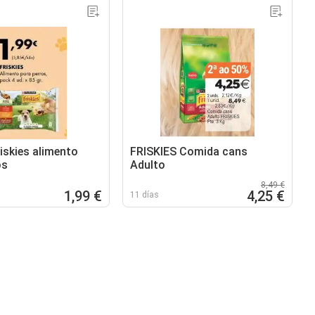
riskies alimento
FRISKIES Comida cans
os
Adulto
8,49 €
1,99 €
4,25 €
11 días