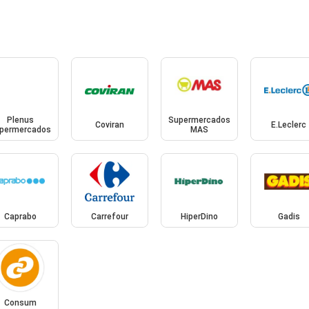
Plenus
Supermercados
Coviran
E.Leclerc
permercados
MAS
Caprabo
Carrefour
HiperDino
Gadis
Consum