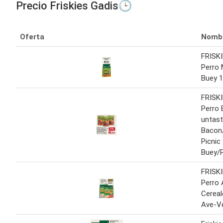
Precio Friskies Gadis🕒
Oferta
Nomb
FRISKI
Perro 
Buey 1
FRISK
Perro
untast
Bacon
Picnic
Buey/P
FRISKI
Perro 
Cereal
Ave-Ve