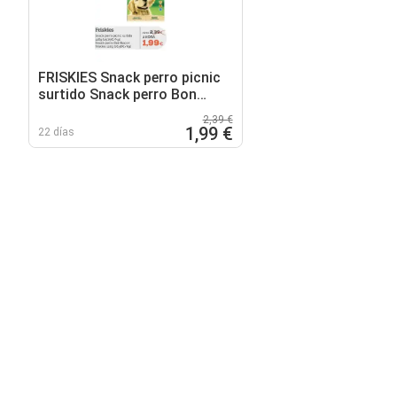
FRISKIES Snack perro picnic
surtido Snack perro Bon
bacon friskies
2,39 €
1,99 €
22 días