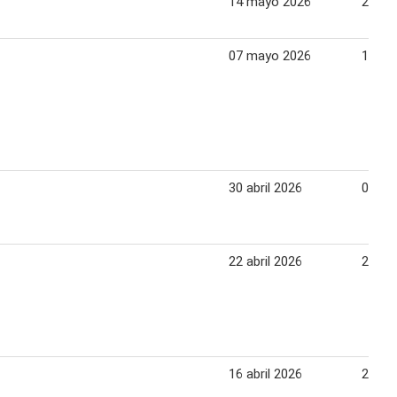
14 mayo 2026
20 ma
07 mayo 2026
13 ma
30 abril 2026
06 ma
22 abril 2026
29 abr
16 abril 2026
21 abr