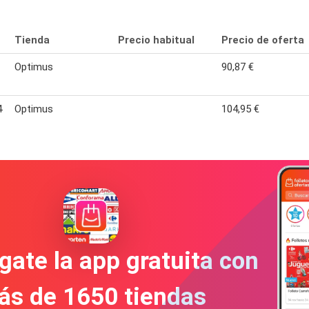
Tienda
Precio habitual
Precio de oferta
Optimus
90,87 €
4
Optimus
104,95 €
gate la app gratuita con
ás de 1650 tiendas