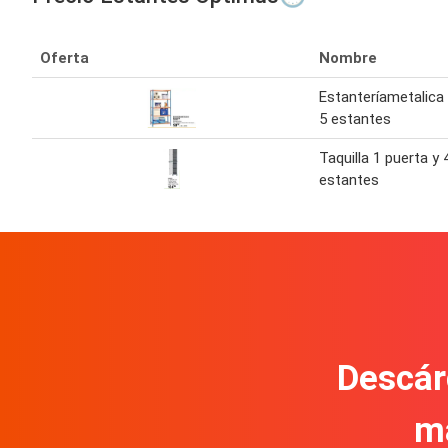
Oferta
Nombre
Estanteríametalica
5 estantes
Taquilla 1 puerta y 
estantes
Descár
m