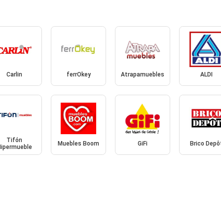
Carlin
ferrOkey
Atrapamuebles
ALDI
Tifón
Muebles Boom
GiFi
Brico Depô
Hipermueble