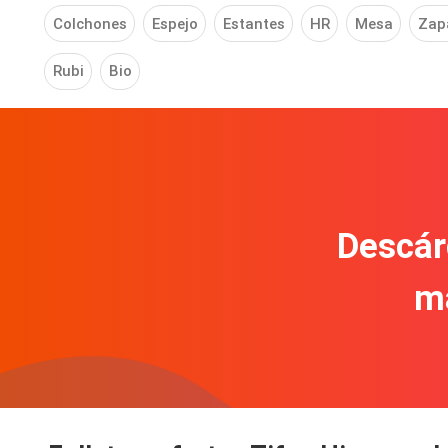
Colchones
Espejo
Estantes
HR
Mesa
Zap
Rubi
Bio
Descár
m