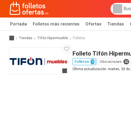
Portada
Folletos más recientes
Ofertas
Tiendas
Tiendas
Tifón Hipermueble
Folletos
Folleto Tifón Hiperm
Folletos
1
Ubicaciones
42
Última actualización: martes, 30 de
Ir a la web