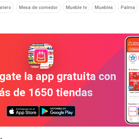
atero
Mesa de comedor
Mueble tv
Muebles
Palma
gate la app gratuita con
ás de 1650 tiendas