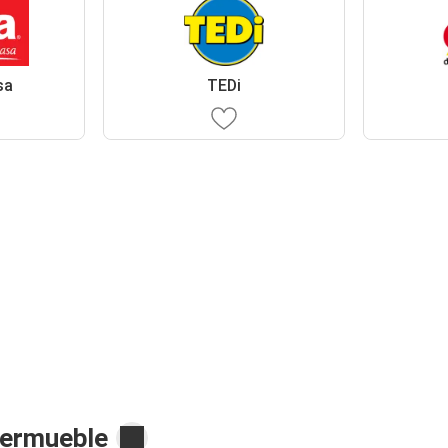
sa
TEDi
permueble