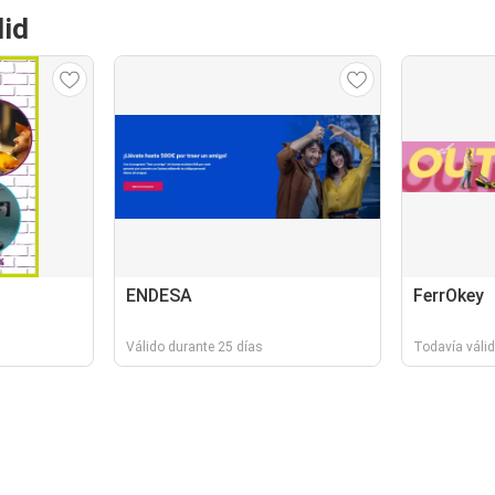
lid
ENDESA
FerrOkey
Válido durante 25 días
Todavía válid