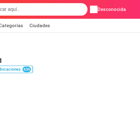
Desconocida
Categorías
Ciudades
d
bicaciones
636