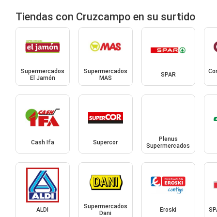
Tiendas con Cruzcampo en su surtido
Supermercados
Supermercados
Co
SPAR
El Jamón
MAS
Plenus
Cash Ifa
Supercor
Supermercados
Supermercados
ALDI
Eroski
SP
Dani