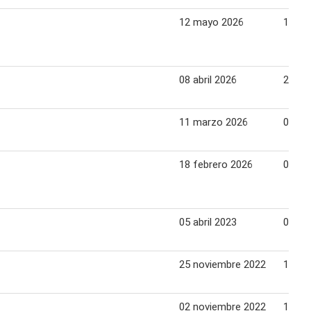
12 mayo 2026
16 ma
08 abril 2026
25 abr
11 marzo 2026
04 abr
18 febrero 2026
07 ma
05 abril 2023
08 abr
25 noviembre 2022
10 di
02 noviembre 2022
19 no