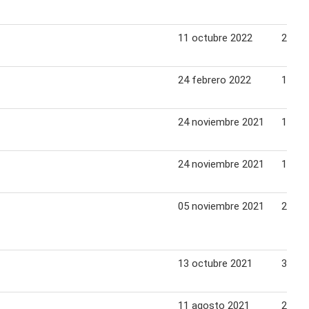
11 octubre 2022
29 oc
24 febrero 2022
12 ma
24 noviembre 2021
18 di
24 noviembre 2021
18 di
05 noviembre 2021
20 no
13 octubre 2021
30 oc
11 agosto 2021
28 ag