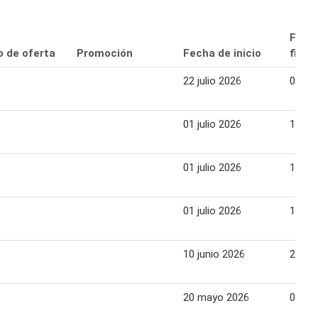
Fech
o de oferta
Promoción
Fecha de inicio
final
22 julio 2026
08 ag
01 julio 2026
18 jul
01 julio 2026
18 jul
01 julio 2026
18 jul
10 junio 2026
27 ju
20 mayo 2026
06 ju