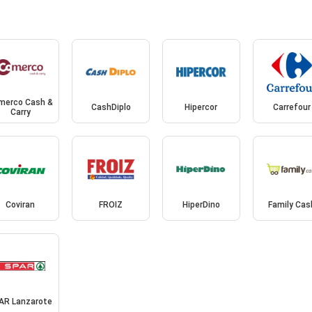
merco Cash &
CashDiplo
Hipercor
Carrefour
Carry
Coviran
FROIZ
HiperDino
Family Cas
AR Lanzarote