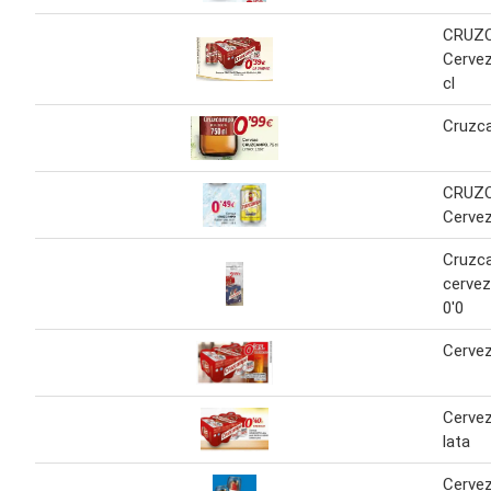
CRUZ
Cervez
cl
Cruzca
CRUZ
Cervez
Cruzc
cervez
0'0
Cerve
Cerve
lata
Cerve