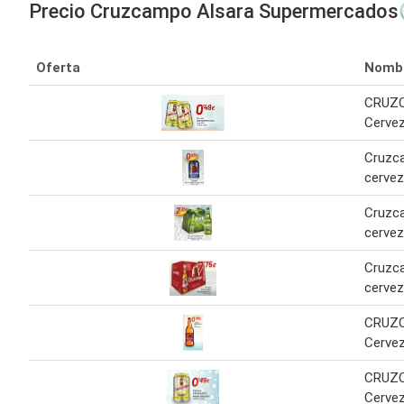
Precio Cruzcampo Alsara Supermercados
Oferta
Nomb
CRUZ
Cervez
Cruzc
cervez
Cruzc
cerve
Cruzc
cerve
CRUZ
Cervez
CRUZ
Cervez