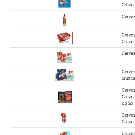
Cruzc
Cerve
Cerve
Cruzc
Cerve
Cervez
cruzc
Cerve
Cruzc
x 25cl
Cerve
Cruzc
Cruzc