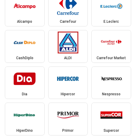
Alcampo
Carrefour
E.Leclerc
CashDiplo
ALDI
Carrefour Market
Dia
Hipercor
Nespresso
HiperDino
Primor
Supercor