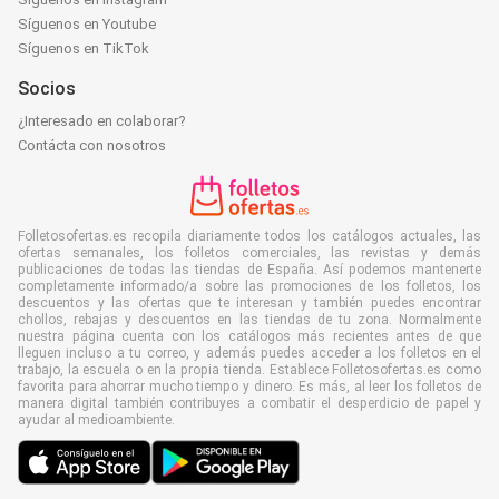
Síguenos en Youtube
Síguenos en TikTok
Socios
¿Interesado en colaborar?
Contácta con nosotros
Folletosofertas.es recopila diariamente todos los catálogos actuales, las
ofertas semanales, los folletos comerciales, las revistas y demás
publicaciones de todas las tiendas de España. Así podemos mantenerte
completamente informado/a sobre las promociones de los folletos, los
descuentos y las ofertas que te interesan y también puedes encontrar
chollos, rebajas y descuentos en las tiendas de tu zona. Normalmente
nuestra página cuenta con los catálogos más recientes antes de que
lleguen incluso a tu correo, y además puedes acceder a los folletos en el
trabajo, la escuela o en la propia tienda. Establece Folletosofertas.es como
favorita para ahorrar mucho tiempo y dinero. Es más, al leer los folletos de
manera digital también contribuyes a combatir el desperdicio de papel y
ayudar al medioambiente.