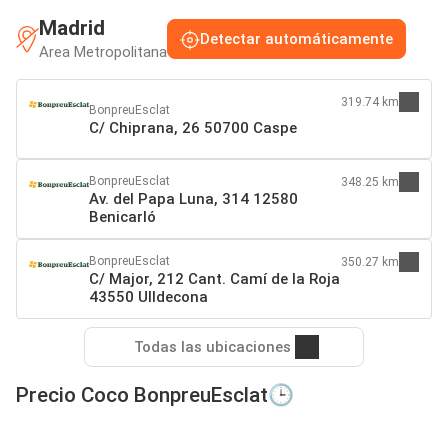
Madrid
Detectar automáticamente
Area Metropolitana
319.74 km
BonpreuEsclat
C/ Chiprana, 26 50700 Caspe
BonpreuEsclat
348.25 km
Av. del Papa Luna, 314 12580
Benicarló
BonpreuEsclat
350.27 km
C/ Major, 212 Cant. Camí de la Roja
43550 Ulldecona
Todas las ubicaciones
Precio Coco BonpreuEsclat🕒