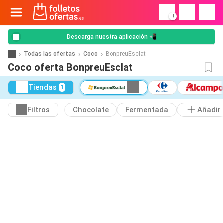
!
Descarga nuestra aplicación 📲
Todas las ofertas
Coco
BonpreuEsclat
Coco oferta BonpreuEsclat
Tiendas
1
Filtros
Chocolate
Fermentada
Añadir