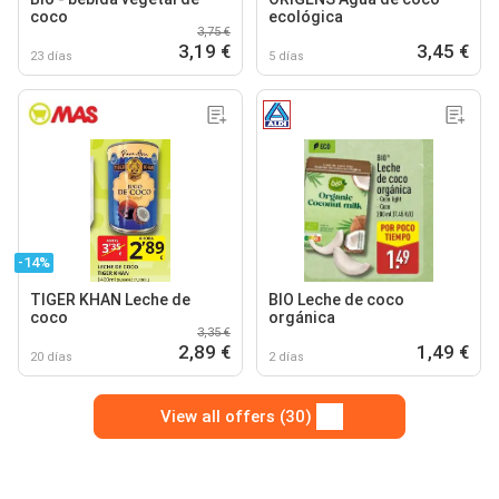
coco
ecológica
3,75 €
3,19 €
3,45 €
23 días
5 días
-14%
TIGER KHAN Leche de
BIO Leche de coco
coco
orgánica
3,35 €
2,89 €
1,49 €
20 días
2 días
View all offers (30)