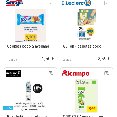
Cookies coco & avellana
Gullón - galletas coco
1,50 €
2,59 €
12 días
2 días
-15%
Bio - bebida vegetal de
ORIGENS Agua de coco