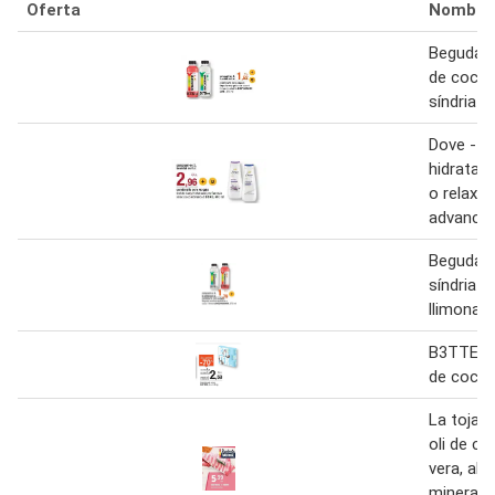
Oferta
Nombre
Beguda e
de coco i
síndria
Dove - g
hidratac
o relax 
advance
Beguda i
síndria o
llimona
B3TTER 
de coco 
La toja -
oli de co
vera, alv
minerals 