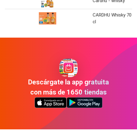
Cardhu - whisky
CARDHU Whisky 70
cl
Descárgate la app gratuita
con más de 1650 tiendas