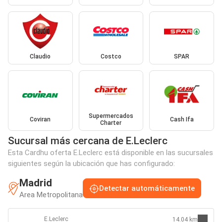
Claudio
Costco
SPAR
Supermercados
Coviran
Cash Ifa
Charter
Sucursal más cercana de E.Leclerc
Esta Cardhu oferta E.Leclerc está disponible en las sucursales
siguientes según la ubicación que has configurado:
Madrid
Detectar automáticamente
Area Metropolitana
E.Leclerc
14.04 km