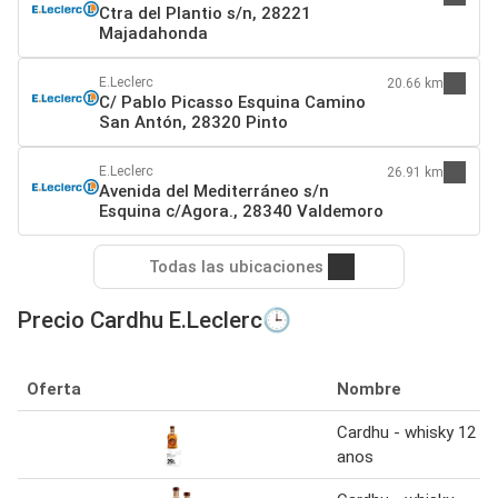
Ctra del Plantio s/n, 28221
Majadahonda
E.Leclerc
20.66 km
C/ Pablo Picasso Esquina Camino
San Antón, 28320 Pinto
E.Leclerc
26.91 km
Avenida del Mediterráneo s/n
Esquina c/Agora., 28340 Valdemoro
Todas las ubicaciones
Precio Cardhu E.Leclerc🕒
Oferta
Nombre
Cardhu - whisky 12
anos