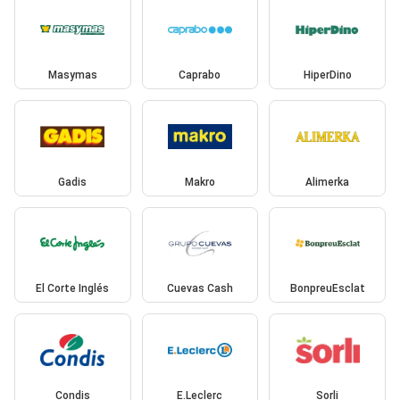
Masymas
Caprabo
HiperDino
Gadis
Makro
Alimerka
El Corte Inglés
Cuevas Cash
BonpreuEsclat
Condis
E.Leclerc
Sorli