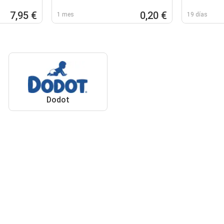
7,95 €
0,20 €
1 mes
19 días
Dodot