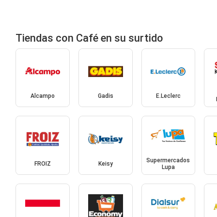
Tiendas con Café en su surtido
Alcampo
Gadis
E.Leclerc
Supermercados
FROIZ
Keisy
Lupa