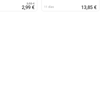
sobres
3,55 €
2,99 €
13,85 €
11 días