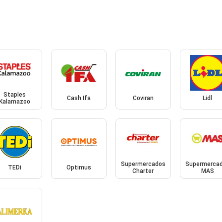
Staples
Cash Ifa
Coviran
Lidl
Kalamazoo
Supermercados
Supermerca
TEDi
Optimus
Charter
MAS