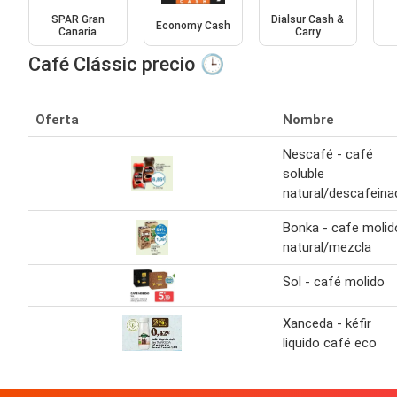
SPAR Gran
Dialsur Cash &
Economy Cash
Canaria
Carry
Café Clássic precio 🕒
Oferta
Nombre
Nescafé - café
soluble
natural/descafeina
Bonka - cafe molid
natural/mezcla
Sol - café molido
Xanceda - kéfir
liquido café eco