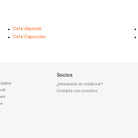
Café Alipende
Café Capuccino
Socios
sletter
¿Interesado en colaborar?
ook
Contácta con nosotros
ram
be
k