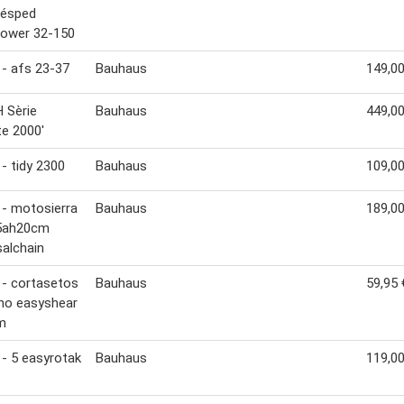
césped
ower 32-150
- afs 23-37
Bauhaus
149,00
 Sèrie
Bauhaus
449,00
te 2000'
- tidy 2300
Bauhaus
109,00
- motosierra
Bauhaus
189,00
,5ah20cm
salchain
- cortasetos
Bauhaus
59,95 
no easyshear
m
- 5 easyrotak
Bauhaus
119,00