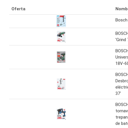
Oferta
Nomb
Bosch 
BOSCH
'Grind
BOSCH
Univer
18V-6
BOSC
Desbr
eléctr
37'
BOSCH
tornav
trepan
de bat