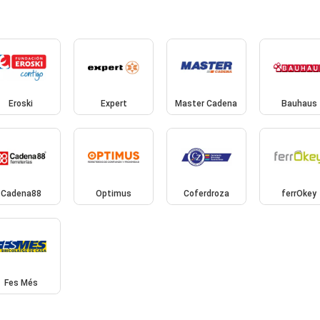
Eroski
Expert
Master Cadena
Bauhaus
Cadena88
Optimus
Coferdroza
ferrOkey
Fes Més