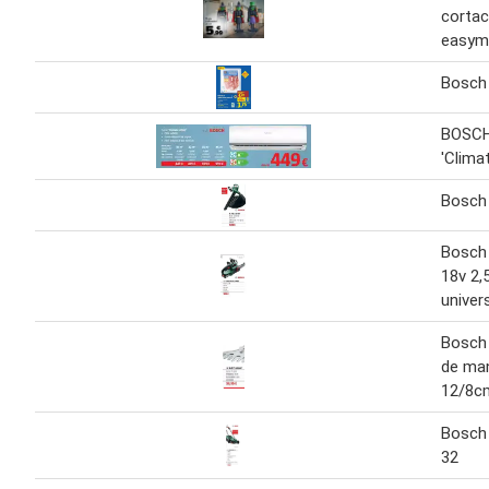
corta
easym
Bosch 
BOSCH
'Clima
Bosch 
Bosch 
18v 2
univer
Bosch 
de ma
12/8c
Bosch 
32