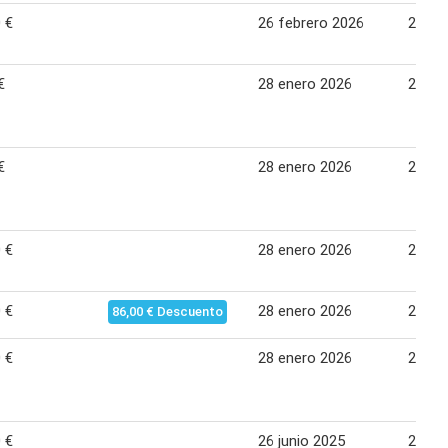
 €
26 febrero 2026
25 ma
€
28 enero 2026
25 fe
€
28 enero 2026
25 fe
 €
28 enero 2026
25 fe
 €
28 enero 2026
25 fe
86,00 € Descuento
 €
28 enero 2026
25 fe
 €
26 junio 2025
23 jul