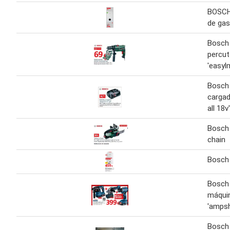
BOSCH
de gas
Bosch 
percut
'easyl
Bosch 
cargad
all 18v'
Bosch 
chain
Bosch 
Bosch 
máqui
'ampsh
Bosch