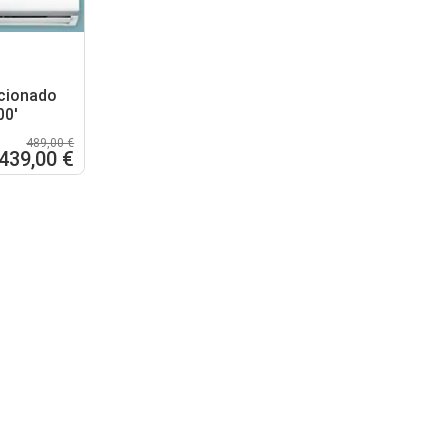
icionado
00'
489,00 €
439,00 €