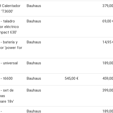
 Calentador
Bauhaus
379,00
 'T3600'
- taladro
Bauhaus
69,00 
or eléctrico
mpact 630'
- batería y
Bauhaus
14,95 
or 'power for
- universal
Bauhaus
189,00
- t6600
Bauhaus
545,00 €
459,00
- set de
Bauhaus
399,00
nas
are 18v'
 -
Bauhaus
189,00