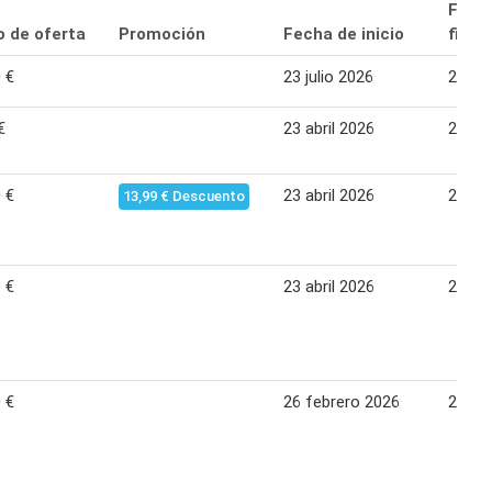
Fech
o de oferta
Promoción
Fecha de inicio
final
 €
23 julio 2026
26 ag
€
23 abril 2026
27 ma
 €
23 abril 2026
27 ma
13,99 € Descuento
 €
23 abril 2026
27 ma
 €
26 febrero 2026
25 ma