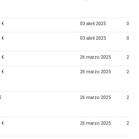
 €
03 abril 2025
07 ma
 €
03 abril 2025
07 ma
 €
26 marzo 2025
20 abr
 €
26 marzo 2025
20 abr
€
26 marzo 2025
20 abr
 €
26 marzo 2025
20 abr