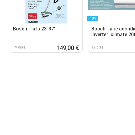
-10%
Bosch - 'afs 23-37'
Bosch - aire acond
inverter 'climate 20
149,00 €
19 días
19 días