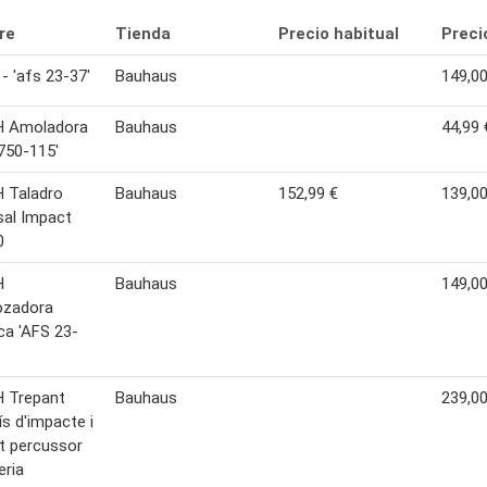
re
Tienda
Precio habitual
Preci
- 'afs 23-37'
Bauhaus
149,00
 Amoladora
Bauhaus
44,99 
 750-115'
 Taladro
Bauhaus
152,99 €
139,00
sal Impact
0
H
Bauhaus
149,00
ozadora
ica 'AFS 23-
 Trepant
Bauhaus
239,00
ís d'impacte i
t percussor
eria