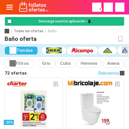
!
Descarga nuestra aplicación 📲
Todas las ofertas
Baño
Baño oferta
Tiendas
Filtros
Gris
Cubo
Hemnes
Avena
72 ofertas
Relevancia
-25%