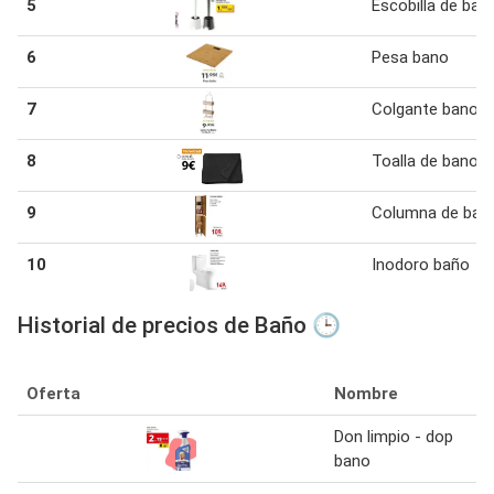
5
Escobilla de bañ
6
Pesa bano
7
Colgante bano
8
Toalla de bano
9
Columna de bañ
10
Inodoro baño
Historial de precios de Baño 🕒
Oferta
Nombre
Don limpio - dop
bano