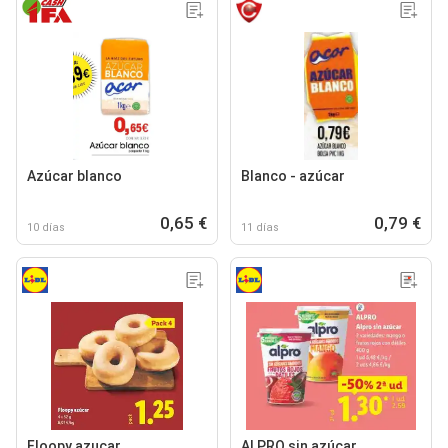
Azúcar blanco
Blanco - azúcar
0,65 €
0,79 €
10 días
11 días
Floopy azucar
ALPRO sin azúcar