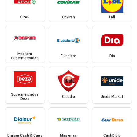
SPAR
Coviran
Lidl
Maskom
E.Leclerc
Dia
Supermercados
Supermercados
Claudio
Unide Market
Deza
Dialsur Cash & Carry
Masymas
CashDiplo