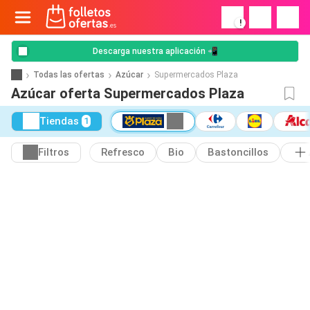
!
Descarga nuestra aplicación 📲
Todas las ofertas
Azúcar
Supermercados Plaza
Azúcar oferta Supermercados Plaza
Tiendas
1
Filtros
Refresco
Bio
Bastoncillos