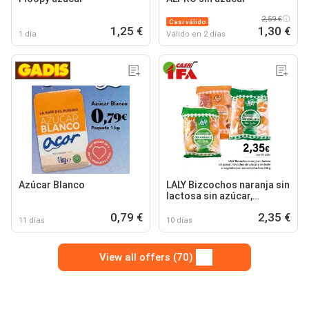
2,59 €
Casi válido
1,25 €
1,30 €
1 día
Válido en 2 días
Azúcar Blanco
LALY Bizcochos naranja sin
lactosa sin azúcar,
Bizcochos sin azúcar y sin
0,79 €
2,35 €
leche o magdalena sin
11 días
10 días
azúcar sin lactosa
View all offers (70)