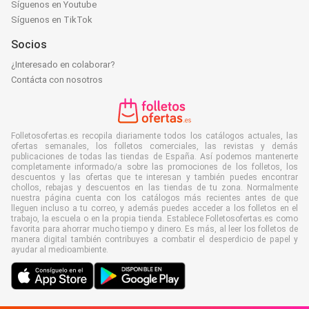
Síguenos en Youtube
Síguenos en TikTok
Socios
¿Interesado en colaborar?
Contácta con nosotros
Folletosofertas.es recopila diariamente todos los catálogos actuales, las
ofertas semanales, los folletos comerciales, las revistas y demás
publicaciones de todas las tiendas de España. Así podemos mantenerte
completamente informado/a sobre las promociones de los folletos, los
descuentos y las ofertas que te interesan y también puedes encontrar
chollos, rebajas y descuentos en las tiendas de tu zona. Normalmente
nuestra página cuenta con los catálogos más recientes antes de que
lleguen incluso a tu correo, y además puedes acceder a los folletos en el
trabajo, la escuela o en la propia tienda. Establece Folletosofertas.es como
favorita para ahorrar mucho tiempo y dinero. Es más, al leer los folletos de
manera digital también contribuyes a combatir el desperdicio de papel y
ayudar al medioambiente.