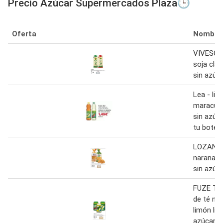
Precio Azúcar Supermercados Plaza🕒
Oferta
Nombre
VIVESOY
soja clás
sin azúca
Lea - lim
maracuya
sin azúca
tu botella
LOZANO 
naranaja
sin azúc
FUZE TE
de té ne
limón lim
azúcar o