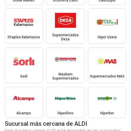
Unide Market
Economy Cash
CashDiplo
Supermercados
Staples Kalamazoo
Hiper Usera
Deza
Maskom
Sorli
Supermercados MAS
Supermercados
Alcampo
HiperDino
Hiperber
Sucursal más cercana de ALDI
Esta Aquarius oferta ALDI está disponible en las sucursales