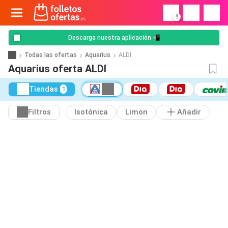
!
Descarga nuestra aplicación 📲
Todas las ofertas
Aquarius
ALDI
Aquarius oferta ALDI
Tiendas
1
Filtros
Isotónica
Limon
Añadir