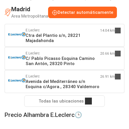
Madrid
Detectar automáticamente
Area Metropolitana
E.Leclerc
14.04 km
Ctra del Plantio s/n, 28221
Majadahonda
E.Leclerc
20.66 km
C/ Pablo Picasso Esquina Camino
San Antón, 28320 Pinto
E.Leclerc
26.91 km
Avenida del Mediterráneo s/n
Esquina c/Agora., 28340 Valdemoro
Todas las ubicaciones
Precio Alhambra E.Leclerc🕒