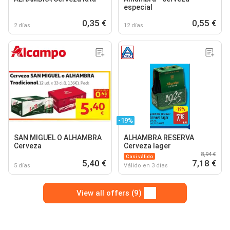
especial
0,35 €
0,55 €
2 días
12 días
-19%
SAN MIGUEL O ALHAMBRA
ALHAMBRA RESERVA
Cerveza
Cerveza lager
8,94 €
Casi válido
5,40 €
7,18 €
5 días
Válido en 3 días
View all offers (9)