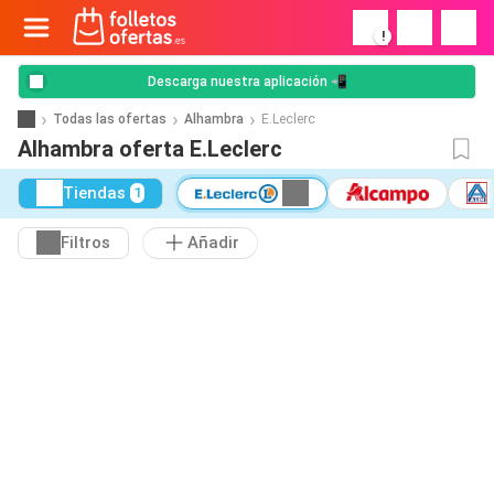
!
Descarga nuestra aplicación 📲
Todas las ofertas
Alhambra
E.Leclerc
Alhambra oferta E.Leclerc
Tiendas
1
Filtros
Añadir